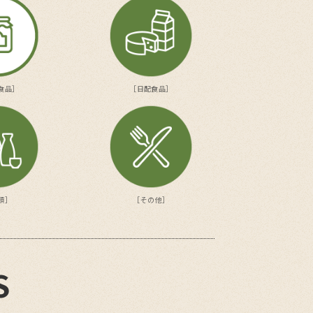
食品］
［日配食品］
類］
［その他］
S