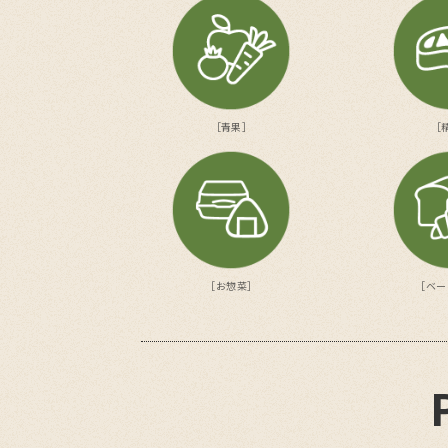
［青果］
［
［お惣菜］
［ベー