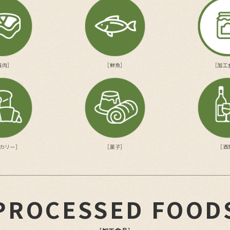
精肉］
［鮮魚］
［加工
カリー］
［菓子］
［酒
PROCESSED FOOD