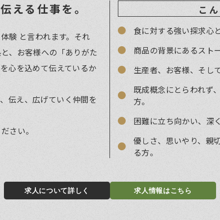
に伝える仕事を。
こん
食に対する強い探求心
体験 と言われます。それ
商品の背景にあるスト
熱と、お客様への「ありがた
品を心を込めて伝えているか
生産者、お客様、そし
既成概念にとらわれず
創り、伝え、広げていく仲間を
方。
困難に立ち向かい、深
ください。
優しさ、思いやり、親
る方。
求人について詳しく
求人情報はこちら